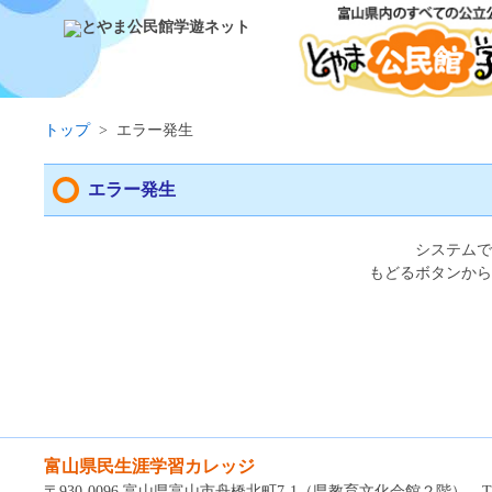
トップ
>
エラー発生
エラー発生
システムで
もどるボタンから
富山県民生涯学習カレッジ
〒930-0096 富山県富山市舟橋北町7-1（県教育文化会館２階） TEL：0